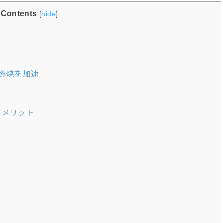
Contents
[
hide
]
燃焼を加速
るメリット
る