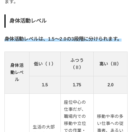
ます。
身体活動レベル
身体活動レベルは、1.5～2.0の3段階に分けられます。
ふつう
低い（Ⅰ）
高い（Ⅲ）
身体活
（Ⅱ）
動レベ
ル
1.5
1.75
2.0
座位中心の
仕事だが、
職場内での
移動や率の多
移動や立位
い仕事への従
生活の大部
での作業・
事者、あるい