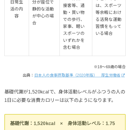
日常生
分が座位で
接客等、通
は、スポーツ
活の内
静的な活動
勤・買い物
等余暇におけ
容
が中心の場
での歩行、
る活発な運動
合
家事、軽い
習慣をもって
スポーツの
いる場合
いずれかを
含む場合
※18～69歳の場合
出典：
日本人の食事摂取基準（2020年版） 厚生労働省
基礎代謝が1,520kcalで、身体活動レベルがふつうの人の
1日に必要な消費カロリーは以下のようになります。
基礎代謝：1,520kcal × 身体活動レベル：1.75