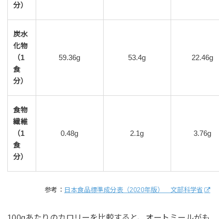
分）
炭水
化物
（1
59.36g
53.4g
22.46g
食
分）
食物
繊維
（1
0.48g
2.1g
3.76g
食
分）
参考：
日本食品標準成分表（2020年版） 文部科学省
100gあたりのカロリーを比較すると、オートミールがも