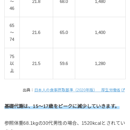
～
21.8
68.0
1,480
46
65
～
21.6
65.0
1,400
74
75
以
21.5
59.6
1,280
上
出典：
日本人の食事摂取基準（2020年版） 厚生労働省
基礎代謝は、15～17歳をピークに減少していきます。
参照体重68.1kgの30代男性の場合、1520kcalとされてい