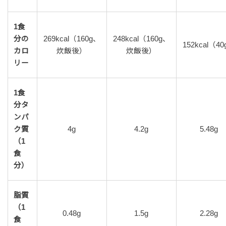
1食
分の
269kcal（160g、
248kcal（160g、
152kcal（4
カロ
炊飯後）
炊飯後）
リー
1食
分タ
ンパ
ク質
4g
4.2g
5.48g
（1
食
分）
脂質
（1
0.48g
1.5g
2.28g
食