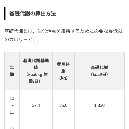
基礎代謝の算出方法
基礎代謝とは、生命活動を維持するために必要な最低限
のカロリーです。
基礎代謝基準
参照体
年
値
基礎代謝
重
齢
（kcal/kg 体
（kcal/日）
（kg）
重/日）
10
～
37.4
35.6
1,330
11