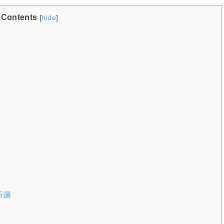
Contents
[
hide
]
5選