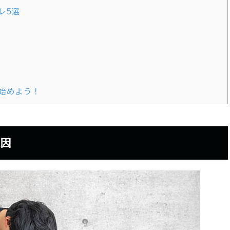
レ5選
始めよう！
原因