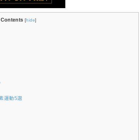
Contents
[
hide
]
る
素運動5選